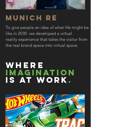
Munich Re
To give people an idea of what life might be
like in 2030 we developed a virtual
reality experience that takes the visitor from
the real brand space into virtual space.
where
imagination
is at
Work
.