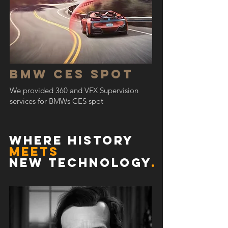
BMW CES spot
We provided 360 and VFX Supervision
services for BMWs CES spot
Where history
meets
new
Technology
.