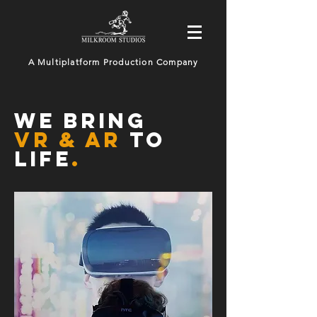
A Multiplatform Production Company
WE bring
VR & AR
to
life
.