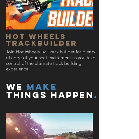
Hot Wheels
Trackbuilder
Join Hot Wheels
Track Builder for plenty
TM
of edge of-your-seat excitement as you take
control of the ultimate track building
experience!
we
Make
Things Happen
.