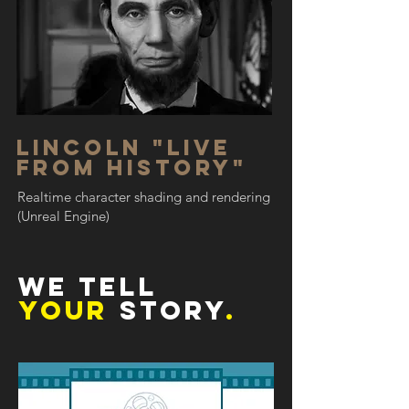
Lincoln "live
From History"
Realtime character shading and rendering
(Unreal Engine)
We Tell
Your
Story
.